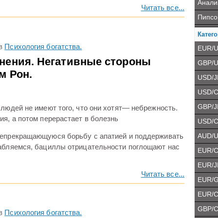
Анали
Читать все...
Пипсо
Катего
в
Психология богатства.
EUR/
нения. Негативные стороны
GBP/
м Рон.
USD/J
USD/
GBP/J
 людей не имеют того, что они хотят— небрежность.
ия, а потом перерастает в болезнь
USD/
AUD/
непрекращающуюся борьбу с апатией и поддерживать
лабляемся, бациллы отрицательности поглощают нас
EUR/
EUR/J
Читать все...
EUR/
EUR/
GBP/
в
Психология богатства.