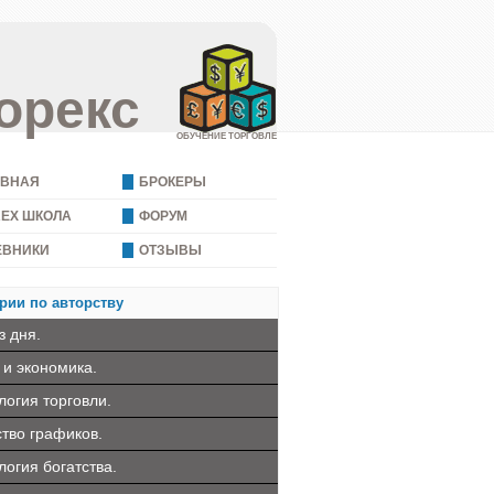
орекс
ОБУЧЕНИЕ ТОРГОВЛЕ
АВНАЯ
БРОКЕРЫ
REX ШКОЛА
ФОРУМ
ЕВНИКИ
ОТЗЫВЫ
рии по авторству
з дня.
 и экономика.
логия торговли.
ство графиков.
логия богатства.