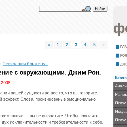
ф
«
1
2
3
4
5
»
ГЛ
FO
в
Психология богатства.
ДН
ние с окружающими. Джим Рон.
Катего
 2008
Анали
нии вашей сущности во все то, что вы говорите.
Рынок
й эффект. Слова, произнесенные эмоционально
Психо
Искус
х компаниях — вы не вырастите. Чтобы повысить
Психо
ит дух исключительности и требовательности к себе.