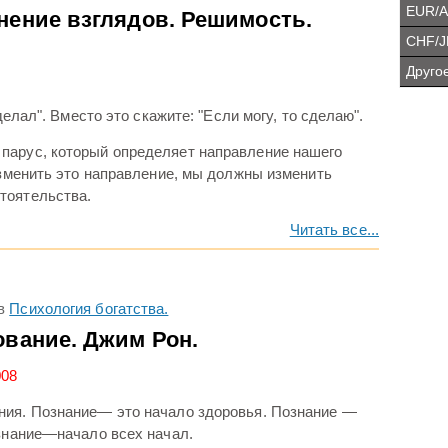
EUR/
нение взглядов. Решимость.
CHF/J
Другое
делал". Вместо это скажите: "Если могу, то сделаю".
парус, который определяет направление нашего
изменить это направление, мы должны изменить
тоятельства.
Читать все...
в
Психология богатства.
ование. Джим Рон.
008
ния. Познание— это начало здоровья. Познание —
ознание—начало всех начал.