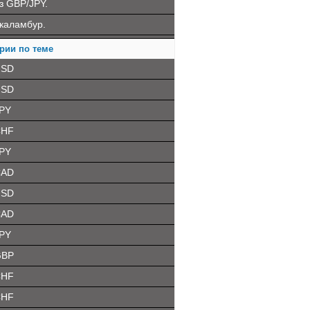
з GBP/JPY.
каламбур.
рии по теме
USD
USD
PY
CHF
PY
CAD
USD
CAD
PY
GBP
CHF
CHF