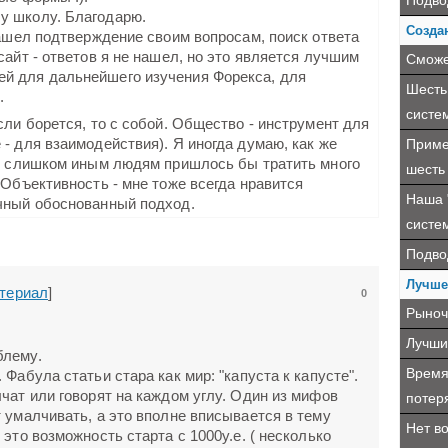
Подво
у школу. Благодарю.
Созда
нашел подтверждение своим вопросам, поиск ответа
сайт - ответов я не нашел, но это является лучшим
Сможе
й для дальнейшего изучения Форекса, для
Шесть
.
систе
сли борется, то с собой. Общество - инструмент для
Приме
- для взаимодействия). Я иногда думаю, как же
то слишком иным людям пришлось бы тратить много
шесть 
 Объективность - мне тоже всегда нравится
Наша 
чный обоснованный подход.
систе
Подво
Лучше
териал
]
0
Рыноч
Лучши
блему.
Время
Фабула статьи стара как мир: "капуста к капусте".
чат или говорят на каждом углу. Один из мифов
потеря
 умалчивать, а это вполне вписывается в тему
Нет во
это возможность старта с 1000у.е. ( несколько