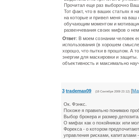
Прочитал еще раз выборочно Ваш
Тот факт, что в ваших статьях я 
на которые и привел меня на ваш 
обучающим моментом и мотивацие
развенчевания своих мифов о нем
Ответ
: В моем сознании человек е
использования (в хорошем смысле 
хорошо, что пытки в прошлом. А 
энергии для маскировки и защиты.
объективность и максимально нау
3
trademax09
[
Ма
(16 Сентября 2009 23:12)
Ок. Фэнкс.
Похоже я правильно понимаю про
Выбор брокера и размер депозита. 
О мифах как о покойниках или мол
Форекса - о котором предпочитают
управления рисками, капиталами - 