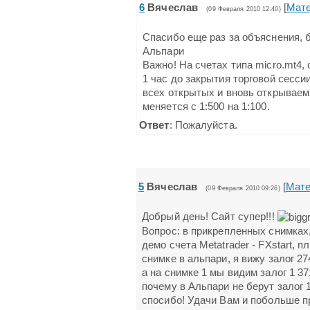
6
Вячеслав
[
Мат
(09 Февраля 2010 12:40)
Спасибо еще раз за объяснения, 
Альпари
Важно! На счетах типа micro.mt4, 
1 час до закрытия торговой сесси
всех открытых и вновь открывае
меняется с 1:500 на 1:100.
Ответ
: Пожалуйста.
5
Вячеслав
[
Мате
(09 Февраля 2010 09:26)
Добрый день! Сайт супер!!!
Вопрос: в прикрепленных снимках,
демо счета Metatrader - FXstart, п
снимке в альпари, я вижу залог 274
а на снимке 1 мы видим залог 1 37
почему в Альпари не берут залог 
спосибо! Удачи Вам и побольше п