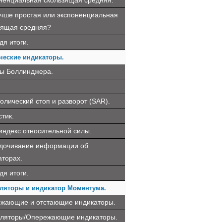
ненциальная скользящая средняя.
учше простая или экспоненциальная
зящая средняя?
дя итоги.
ческие индикаторы.
ы Боллинджера.
олический стоп и разворот (SAR).
тик.
 индекс относительной силы.
дочивание информации об
аторах.
дя итоги.
ляторы и индикатор Моментума.
жающие и отстающие индикаторы.
ляторы/Опережающие индикаторы.