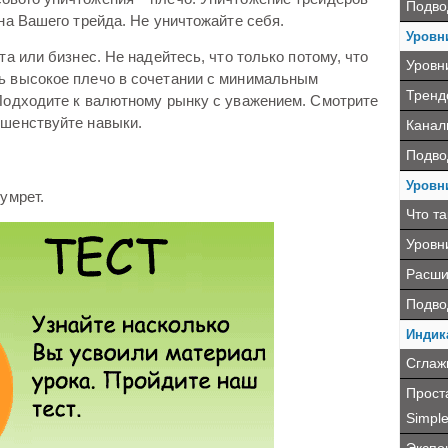
Подво
она Вашего трейда. Не уничтожайте себя.
Уровн
та или бизнес. Не надейтесь, что только потому, что
Уровн
ь высокое плечо в сочетании с минимальным
Тренд
 Подходите к валютному рынку с уважением. Смотрите
ршенствуйте навыки.
Канал
Подво
Уровн
умрет.
Что т
Уровн
Расши
Подво
Индик
Сглаж
Прост
Simple