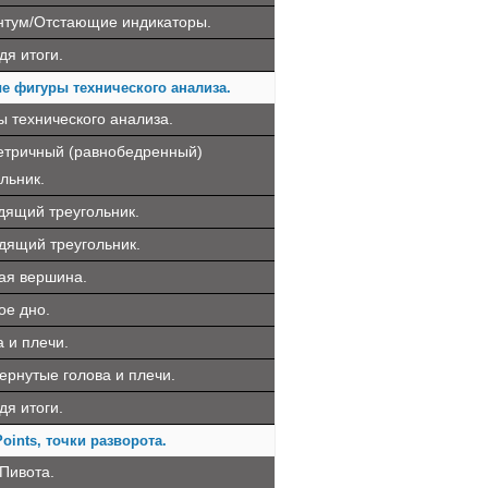
тум/Отстающие индикаторы.
дя итоги.
е фигуры технического анализа.
ы технического анализа.
тричный (равнобедренный)
льник.
дящий треугольник.
дящий треугольник.
ая вершина.
ое дно.
 и плечи.
ернутые голова и плечи.
дя итоги.
Points, точки разворота.
 Пивота.