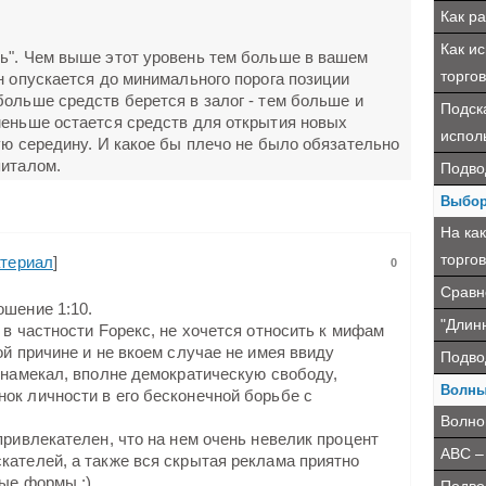
Как р
Как ис
ь". Чем выше этот уровень тем больше в вашем
торгов
н опускается до минимального порога позиции
ольше средств берется в залог - тем больше и
Подск
меньше остается средств для открытия новых
испол
ую середину. И какое бы плечо не было обязательно
питалом.
Подво
Выбор
На ка
торго
териал
]
0
Сравн
ошение 1:10.
"Длин
 в частности Fорекс, не хочется относить к мифам
ой причине и не вкоем случае не имея ввиду
Подво
я намекал, вполне демократическую свободу,
Волны
ок личности в его бесконечной борьбе с
Волно
привлекателен, что на нем очень невелик процент
ABC –
кателей, а также вся скрытая реклама приятно
ые формы :).