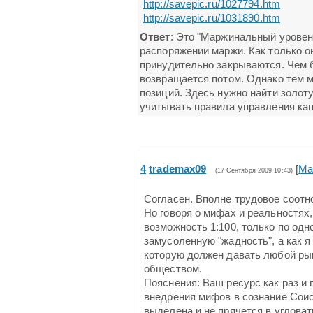
http://savepic.ru/1027794.htm
http://savepic.ru/1031890.htm
Ответ
: Это "Маржинальный уровен
распоряжении маржи. Как только о
принудительно закрываются. Чем б
возвращается потом. Однако тем 
позиций. Здесь нужно найти золот
учитывать правила управления ка
4
trademax09
[
Ма
(17 Сентября 2009 10:43)
Согласен. Вполне трудовое соотн
Но говоря о мифах и реальностях,
возможность 1:100, только по одн
замусоленную "жадность", а как 
которую должен давать любой рын
обществом.
Пояснения: Ваш ресурс как раз и 
внедрения мифов в сознание Соис
выделена и не прячется в угловат