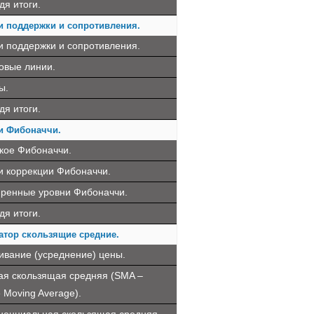
дя итоги.
и поддержки и сопротивления.
и поддержки и сопротивления.
овые линии.
ы.
дя итоги.
и Фибоначчи.
акое Фибоначчи.
и коррекции Фибоначчи.
ренные уровни Фибоначчи.
дя итоги.
атор скользящие средние.
ивание (усреднение) цены.
ая скользящая средняя (SMA –
 Moving Average).