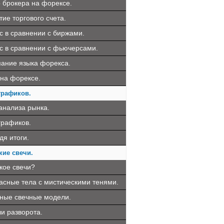
 брокера на форексе.
ие торгового счета.
с в сравнении с биржами.
с в сравнении с фьючерсами.
ание языка форекса.
 на форексе.
графиков.
анализа рынка.
графиков.
дя итоги.
кие свечи.
кое свечи?
асные тела с мистическими тенями.
ные свечные модели.
и разворота.