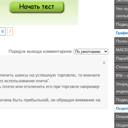
Экспо
Что л
сколь
Подво
6
7
Графи
Полос
MACD
Порядок вывода комментариев:
Параб
0
Стохас
личить шансы на успешную торговлю, то вначале
RSI –
ез использования плеча".
Упоря
 плечо или отключить его при торговле например
индик
Подво
 должна быть прибыльной, не обращая внимания на
Осцил
Опере
Осцил