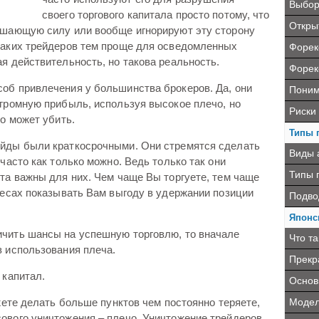
Выбор
своего торгового капитала просто потому, что
Открыт
ушающую силу или вообще игнорируют эту сторону
таких трейдеров тем проще для осведомленных
Форек
я действительность, но такова реальность.
Форек
об привлечения у большинства брокеров. Да, они
Поним
огромную прибыль, используя высокое плечо, но
Риски
чо может убить.
Типы 
ейды были краткосрочными. Они стремятся сделать
Виды 
часто как только можно. Ведь только так они
Типы 
та важны для них. Чем чаще Вы торгуете, тем чаще
ресах показывать Вам выгоду в удержании позиции
Подво
Японс
чить шансы на успешную торговлю, то вначале
Что та
з использования плеча.
Прекр
 капитал.
Основ
Модел
ожете делать больше пунктов чем постоянно теряете,
ового уничтожения – плечо. Уничтожение трейдеров