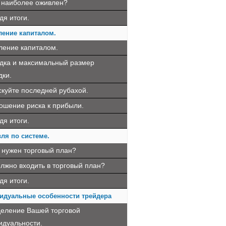
 наиболее оживлен?
дя итоги.
ление капиталом.
ление капиталом.
дка и максимальный размер
дки.
скуйте последней рубахой.
ошение риска к прибыли.
дя итоги.
ля по системе.
 нужен торговый план?
олжно входить в торговый план?
дя итоги.
идуальные особенности трейдера
еление Вашей торговой
идуальности.