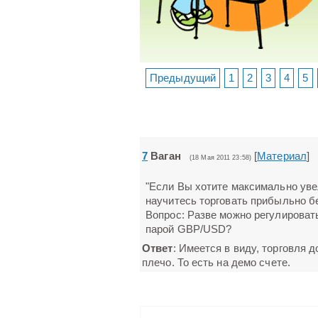
Предыдущий
1
2
3
4
5
7
Ваган
[
Материал
]
(18 Мая 2011 23:58)
"Если Вы хотите максимально уве
научитесь торговать прибыльно б
Вопрос: Разве можно регулировать
парой GBP/USD?
Ответ
: Имеется в виду, торговля
плечо. То есть на демо счете.