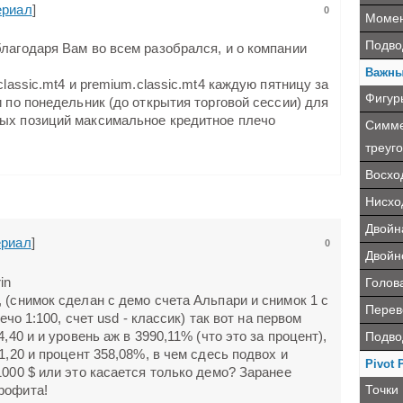
ериал
]
0
Момен
Подво
благодаря Вам во всем разобрался, и о компании
Важны
classic.mt4 и premium.classic.mt4 каждую пятницу за
Фигур
и по понедельник (до открытия торговой сессии) для
мых позиций максимальное кредитное плечо
Симме
треуго
Восхо
Нисхо
Двойн
риал
]
0
Двойн
Голова
 (снимок сделан с демо счета Альпари и снимок 1 с
Перев
лечо 1:100, счет usd - классик) так вот на первом
Подво
,40 и и уровень аж в 3990,11% (что это за процент),
1,20 и процент 358,08%, в чем сдесь подвох и
Pivot 
1000 $ или это касается только демо? Заранее
Точки
рофита!