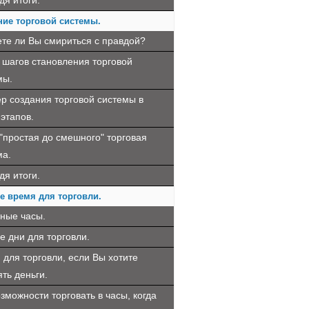
дя итоги.
ние торговой системы.
те ли Вы смириться с правдой?
 шагов становления торговой
мы.
р создания торговой системы в
этапов.
"простая до смешного" торговая
ма.
дя итоги.
е время для торговли.
ные часы.
е дни для торговли.
 для торговли, если Вы хотите
ть деньги.
зможности торговать в часы, когда