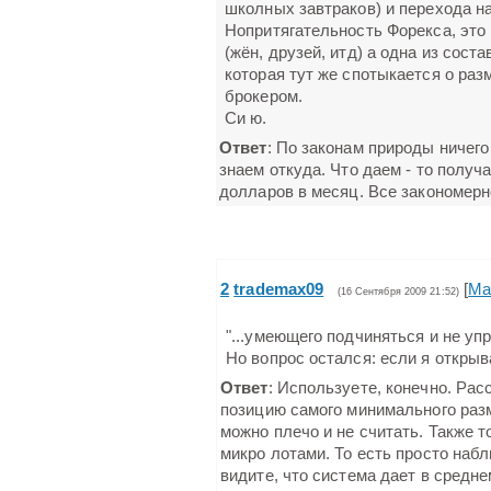
школных завтраков) и перехода на 
Нопритягательность Форекса, это 
(жён, друзей, итд) а одна из сос
которая тут же спотыкается о разм
брокером.
Си ю.
Ответ
: По законам природы ничего
знаем откуда. Что даем - то полу
долларов в месяц. Все закономерн
2
trademax09
[
Ма
(16 Сентября 2009 21:52)
"...умеющего подчиняться и не упра
Но вопрос остался: если я открыв
Ответ
: Используете, конечно. Ра
позицию самого минимального разм
можно плечо и не считать. Также то
микро лотами. То есть просто наб
видите, что система дает в среднем