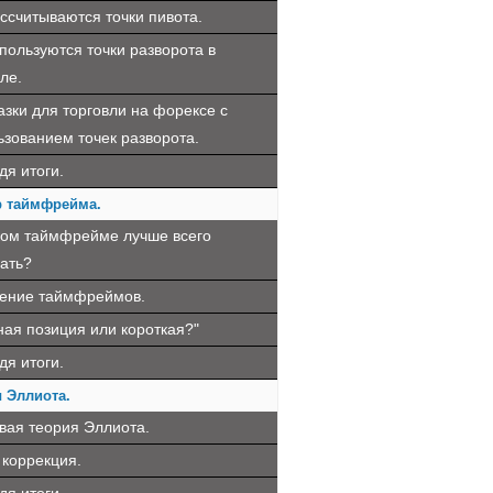
ассчитываются точки пивота.
пользуются точки разворота в
ле.
азки для торговли на форексе с
ьзованием точек разворота.
дя итоги.
 таймфрейма.
ком таймфрейме лучше всего
вать?
ение таймфреймов.
ная позиция или короткая?"
дя итоги.
 Эллиота.
вая теория Эллиота.
 коррекция.