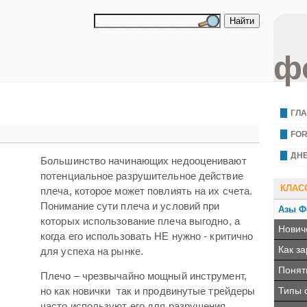
ф
ГЛ
FO
ДН
Большинство начинающих недооценивают
потенциальное разрушительное действие
КЛАС
плеча, которое может повлиять на их счета.
Понимание сути плеча и условий при
Азы Ф
которых использование плеча выгодно, а
Нович
когда его использовать НЕ нужно - критично
Как з
для успеха на рынке.
Поняти
Плечо – чрезвычайно мощный инструмент,
Типы 
но как новички так и продвинутые трейдеры
часто используют его для разрушения