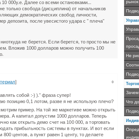
рынок
10 000у.е. Далее со всеми остановками...
не только свобода (дисциплина) от начальников
Подво
тавляющих демократических свобод личности,
Управ
ер депозита, после увесистого удара с " плеча"
Управ
Проса
 ниоткуда не берется. Если берется, то просто мы не
проса
чаем. Вложив 1000 долларов можно получить 100
о.
Не ри
Соотн
Подво
териал
]
0
Торгов
Зачем
влять собой :-) )." фраза супер!
аю позицию 0,1 лотом, разве я не использую плечо?
Что д
ссмотрим пример. На той же маркетиве можно открыть
Подво
ера. А капитал допустим 1000 долларов. Теперь
Индив
чно как открыть демо счет на 100 000, а торговать
людать прибыльность системы в пунктах. И вот если
Опред
 800 центов, а пункт равен 1 центу, то делаете
индив