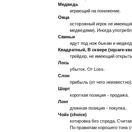
Медведь
играющий на понижение.
Овца
осторожный игрок не имеющий
медведями). Иногда употребл
Свиньи
идут под нож быкам и медвед
Квадратный, В сквере (square-кв
трейдер, не имеющий открыты
Лось
убыток. От Loss.
Слон
прибыль (от чего неизвестно)
Шорт
короткая позиция - продажа.
Лонг
длинная позиция - покупка.
Чойз (choice)
котировка без спреда. Считае
По правилам хорошего тона с