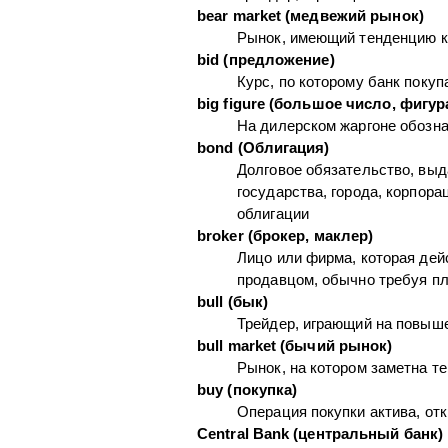
bear market (медвежий рынок)
Рынок, имеющий тенденцию к
bid (предложение)
Курс, по которому банк поку
big figure (большое число, фигур
На дилерском жаргоне обознач
bond (Облигация)
Долговое обязательство, выд
государства, города, корпора
облигации
broker (брокер, маклер)
Лицо или фирма, которая дей
продавцом, обычно требуя пл
bull (бык)
Трейдер, играющий на повыш
bull market (бычий рынок)
Рынок, на котором заметна 
buy (покупка)
Операция покупки актива, от
Central Bank (центральный банк)