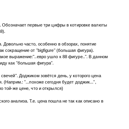
а). Обозначает первые три цифры в котировке валюты
8).
. Довольно часто, особенно в обзорах, понятие
к сокращение от "bigfigure" (большая фигура).
кое выражение:"..евро ушло к 88 фигуре..". В данном
виду как "большая фигура".
 свечей". Доджиком зовётся день, у которого цена
 (Наприм.: "...похоже сегодня будет доджик...",
по той-же цене, что и открылся)
ого анализа. Т.е. цена пошла не так как описано в