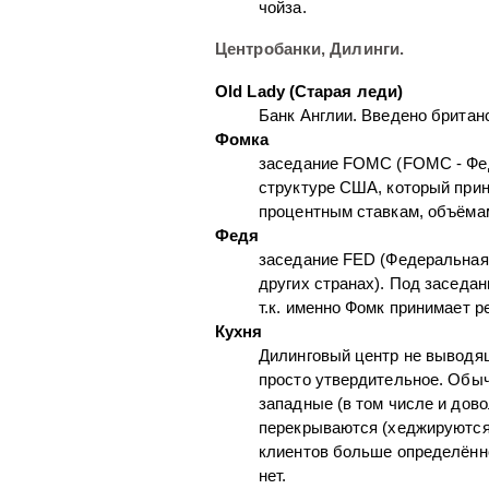
чойза.
Центробанки, Дилинги.
Old Lady (Старая леди)
Банк Англии. Введено британ
Фомка
заседание FOMC (FOMC - Фед
структуре США, который прин
процентным ставкам, объёмам
Федя
заседание FED (Федеральная
других странах). Под заседа
т.к. именно Фомк принимает р
Кухня
Дилинговый центр не выводящ
просто утвердительное. Обычн
западные (в том числе и дово
перекрываются (хеджируются)
клиентов больше определённо
нет.