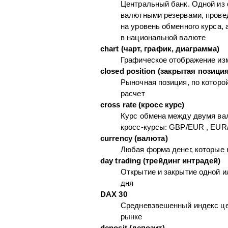
Центральный банк. Одной из 
валютными резервами, прове
на уровень обменного курса,
в национальной валюте
chart (чарт, график, диаграмма)
Графическое отображение из
closed position (закрытая позиция
Рыночная позиция, по которо
расчет
cross rate (кросс курс)
Курс обмена между двумя ва
кросс-курсы: GBP/EUR , EUR
currency (валюта)
Любая форма денег, которые 
day trading (трейдинг интрадей)
Открытие и закрытие одной ил
дня
DAX 30
Средневзвешенный индекс це
рынке
deposit (депозит)