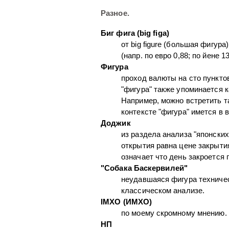
Разное.
Биг фига (big figa)
от big figure (большая фигур
(напр. по евро 0,88; по йене 13
Фигура
проход валюты на сто пунктов
"фигура" также упоминается ка
Например, можно встретить та
контексте "фигура" имется в 
Доджик
из раздела анализа "японских
открытия равна цене закрытия.
означает что день закроется 
"Собака Баскервилей"
неудавшаяся фигура техническ
классическом анализе.
IMXO (ИМХО)
по моему скромному мнению.
НП