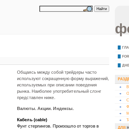
ф
ГЛ
FO
ДН
Общаясь между собой трейдеры часто
используют сокращенную форму выражений,
РАЗД
используемых при описании поведения
В
рынка. Наиболее употребительный слэнг
О
представлен ниже.
С
Ф
Валюты. Акции. Индексы.
M
Кабель (cable)
Т
Фунт стерлингов. Произошло от торгов в
ДЛЯ