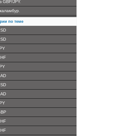
з GBP/JPY.
каламбур.
рии по теме
USD
USD
PY
CHF
PY
CAD
USD
CAD
PY
GBP
CHF
CHF