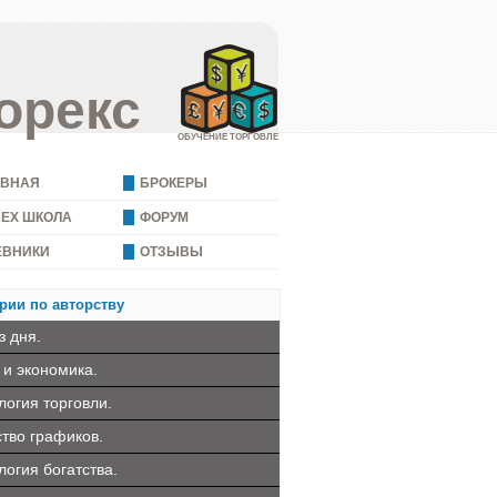
орекс
ОБУЧЕНИЕ ТОРГОВЛЕ
АВНАЯ
БРОКЕРЫ
REX ШКОЛА
ФОРУМ
ЕВНИКИ
ОТЗЫВЫ
рии по авторству
з дня.
 и экономика.
логия торговли.
ство графиков.
логия богатства.