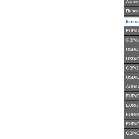
Анали
Пипсо
Катего
EUR/
GBP/
USD/J
USD/
GBP/J
USD/
AUD/
EUR/
EUR/J
EUR/
EUR/
GBP/