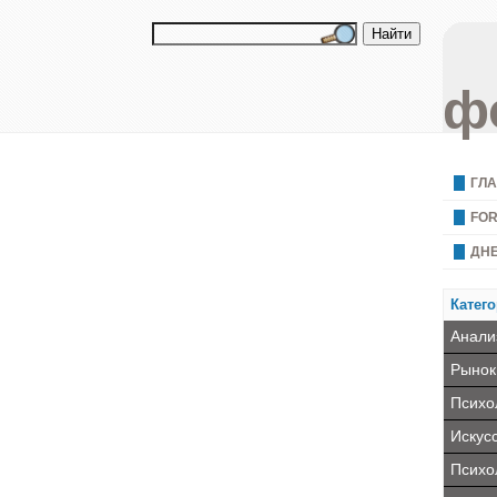
ф
ГЛ
FO
ДН
Катего
Анали
Рынок
Психо
Искус
Психо