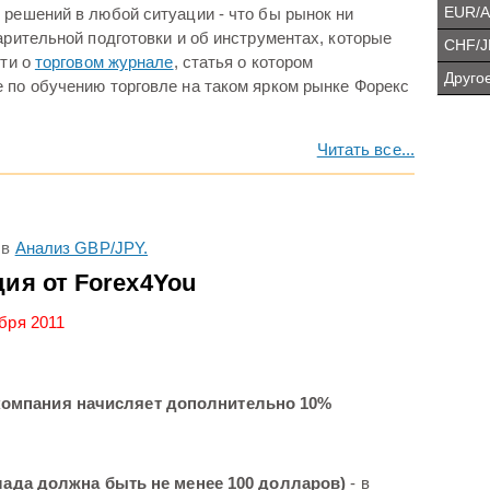
EUR/
 решений в любой ситуации - что бы рынок ни
арительной подготовки и об инструментах, которые
CHF/J
сти о
торговом журнале
, статья о котором
Другое
 по обучению торговле на таком ярком рынке Форекс
Читать все...
в
Анализ GBP/JPY.
ция от Forex4You
ября 2011
компания начисляет дополнительно 10%
вклада должна быть не менее 100 долларов)
- в