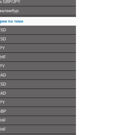
з GBP/JPY.
каламбур.
рии по теме
USD
USD
PY
CHF
PY
CAD
USD
CAD
PY
GBP
CHF
CHF