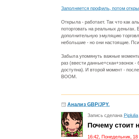
Заполняется профиль, потом откры
Открыла - работает. Так что как а
поторговать на реальных деньгах. 
дополнительную эмуляцию торговли
небольшие - но они настоящие. Пси
Забыла упомянуть важные моменты:
раз (ввести данные+скан+звонок -
доступна). И второй момент - посл
BOOM.
Анализ GBP/JPY.
Запись сделана
Piplulia
Почему стоит 
16:42, Понедельник, 18