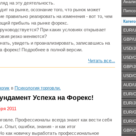
Анали
ляд на эту деятельность.
дит на рынке, осознание того, что рынок может
Пипсо
е правильно реагировать на изменения - вот то, чем
Катего
ющий прибыль на рынке форекс.
 руководствуется? При каких условиях открывает
EUR/
ловия резко меняются?
GBP/
знать, увидеть и проанализировать, записавшись на
USD/J
а форекс! Подробнее в полной версии.
USD/
Читать все...
GBP/J
USD/
AUD/
огик
в
Психология торговли.
EUR/
ундамент Успеха на Форекс!
EUR/J
бря 2011
EUR/
рговле. Профессионалы всегда знают как вести себя
EUR/
. Опыт, ошибки, знания - и как итог
GBP/
Но как новичку выработать профессиональное