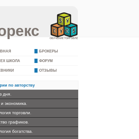
орекс
ОБУЧЕНИЕ ТОРГОВЛЕ
АВНАЯ
БРОКЕРЫ
REX ШКОЛА
ФОРУМ
ЕВНИКИ
ОТЗЫВЫ
рии по авторству
з дня.
 и экономика.
логия торговли.
ство графиков.
логия богатства.