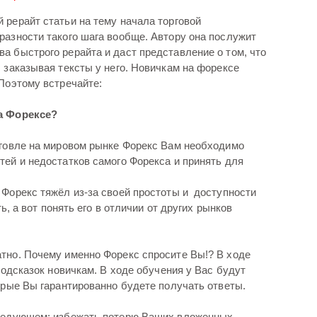
 рерайт статьи на тему начала торговой
разности такого шага вообще. Автору она послужит
а быстрого рерайта и даст представление о том, что
 заказывая тексты у него. Новичкам на форексе
Поэтому встречайте:
на Форексе?
рговле на мировом рынке Форекс Вам необходимо
тей и недостатков самого Форекса и принять для
 Форекс тяжёл из-за своей простоты и доступности
ть, а вот понять его в отличии от других рынков
тно. Почему именно Форекс спросите Вы!? В ходе
 подсказок новичкам. В ходе обучения у Вас будут
орые Вы гарантированно будете получать ответы.
следующем: избежать потерю Ваших вложенных