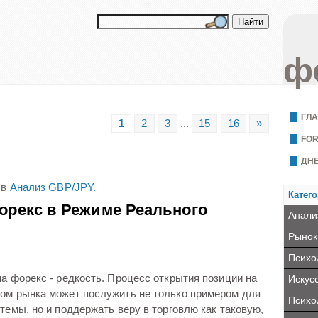
ф
ГЛ
1
2
3
...
15
16
»
FO
ДН
в
Анализ GBP/JPY.
Катего
орекс в Режиме Реального
Анали
Рынок
Психо
а форекс - редкость. Процесс открытия позиции на
Искус
ом рынка может послужить не только примером для
Психо
темы, но и поддержать веру в торговлю как таковую,