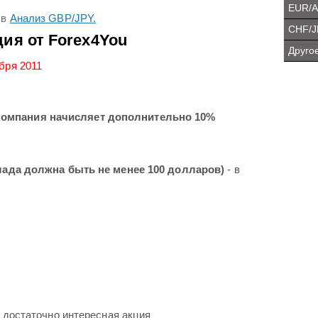
EUR/
в
Анализ GBP/JPY.
CHF/J
ция от Forex4You
Другое
ября 2011
компания начисляет дополнительно 10%
вклада должна быть не менее 100 долларов)
- в
, достаточно интересная акция