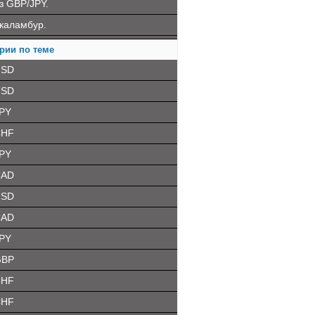
з GBP/JPY.
каламбур.
рии по теме
USD
USD
PY
CHF
PY
CAD
USD
CAD
PY
GBP
CHF
CHF