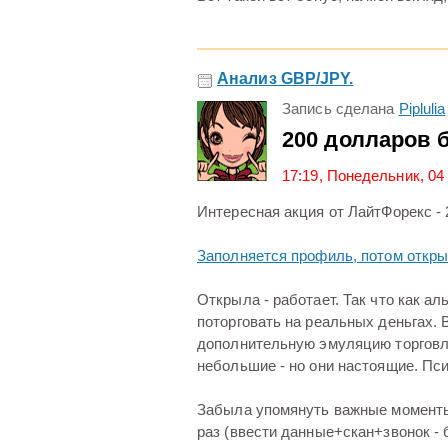
Анализ GBP/JPY.
Запись сделана
Piplulia
200 долларов 
17:19, Понедельник, 04
Интересная акция от ЛайтФорекс - 
Заполняется профиль, потом откры
Открыла - работает. Так что как а
поторговать на реальных деньгах. 
дополнительную эмуляцию торговли
небольшие - но они настоящие. Пси
Забыла упомянуть важные моменты:
раз (ввести данные+скан+звонок -