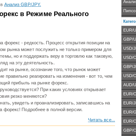
Анали
в
Анализ GBP/JPY.
Пипсо
орекс в Режиме Реального
Катего
EUR/
GBP/
а форекс - редкость. Процесс открытия позиции на
USD/J
ом рынка может послужить не только примером для
темы, но и поддержать веру в торговлю как таковую,
USD/
ляд на эту деятельность.
GBP/J
дит на рынке, осознание того, что рынок может
USD/
е правильно реагировать на изменения - вот то, чем
ющий прибыль на рынке форекс.
AUD/
 руководствуется? При каких условиях открывает
EUR/
ловия резко меняются?
EUR/J
знать, увидеть и проанализировать, записавшись на
а форекс! Подробнее в полной версии.
EUR/
Читать все...
EUR/
GBP/