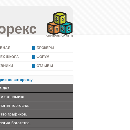
орекс
ОБУЧЕНИЕ ТОРГОВЛЕ
АВНАЯ
БРОКЕРЫ
REX ШКОЛА
ФОРУМ
ЕВНИКИ
ОТЗЫВЫ
рии по авторству
з дня.
 и экономика.
логия торговли.
ство графиков.
логия богатства.