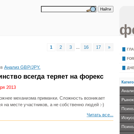
ф
1
2
3
...
16
17
»
ГЛ
FO
в
Анализ GBP/JPY.
ДН
нство всегда теряет на форекс
Катего
бря 2013
Анали
ложнее механизма приманки. Сложность возникает
Рынок
я на месте участников, а не собственно людей :-)
Психо
Читать все...
Искус
Психо